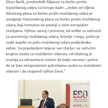
Džon Barik, predsednik Alijanse za borbu protiv
mpoždanog udara za Evropu kaže: „Jedan od ciljeva
Akcionog plana za borbu protiv moždanog udara je
usvajanje Nacionalnog plana za borbu protiv moždanog
udara, koji trenutno ne postoji u svim evropskim
zemljama. Njihov razvoj i primena, od velike su važnosti
za prevenciju moždanog udara, lečenje i negu, pošto je
svaki aspekt na putu moždanog udara podjednako
važan. Sa populacijom koja je sve starija i sa rastućim
brojem osoba sa moždanim udarom, od vitalnog je
značaja za zdravstveni sistem da bolje razume i počne
da se bavi neispunjenim potrebama osoba sa moždanim
udarom i da unapredi njihov život.”