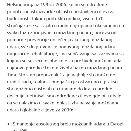
Helsingborga iz 1995. i 2006. kojim su određene
prioritetne istraživačke oblasti i postavljeni ciljevi za
budućnost. Tokom proteklih godina, više od 70
stručnjaka se sastajalo u radnim grupama fokusiranim na
svaku fazu zbrinjavanja moždanog udara , počevši od
primarne prevencije do lečenja akutnog moždanog
udara, sve do prevencije ponovnog moždanog udara i
dugoročne rehabilitacije, i na suočavanje sa izazovima sa
kojima se susreću osobe koje su preživele moždani udar
i njihove porodice tokom života nakon moždanog udara.
Time što smo prepoznali šta je najbolje što možemo
uraditi sada, realnost onoga što je ostvareno u praksi i
šta možemo nastojati da uradimo do kraja naredne
decenije, definisali smo određene ciljeve gde bi trebalo
da se nalazimo u svakoj oblasti zbrinajvanja moždanog
udara i globalne ciljeve za 2030:
Smanjenje apsolutnog broja moždanih udara u Evropi
za 10%