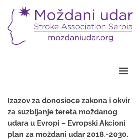
Skip
to
content
Sajt
Udruženja
"Moždani
udar"
MENU
Izazov za donosioce zakona i okvir
za suzbijanje tereta moždanog
udara u Evropi – Evropski Akcioni
plan za moždani udar 2018.-2030.