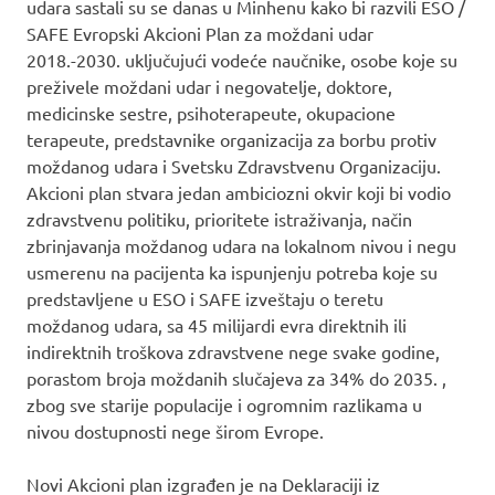
udara sastali su se danas u Minhenu kako bi razvili ESO /
SAFE Evropski Akcioni Plan za moždani udar
2018.-2030. uključujući vodeće naučnike, osobe koje su
preživele moždani udar i negovatelje, doktore,
medicinske sestre, psihoterapeute, okupacione
terapeute, predstavnike organizacija za borbu protiv
moždanog udara i Svetsku Zdravstvenu Organizaciju.
Akcioni plan stvara jedan ambiciozni okvir koji bi vodio
zdravstvenu politiku, prioritete istraživanja, način
zbrinjavanja moždanog udara na lokalnom nivou i negu
usmerenu na pacijenta ka ispunjenju potreba koje su
predstavljene u ESO i SAFE izveštaju o teretu
moždanog udara, sa 45 milijardi evra direktnih ili
indirektnih troškova zdravstvene nege svake godine,
porastom broja moždanih slučajeva za 34% do 2035. ,
zbog sve starije populacije i ogromnim razlikama u
nivou dostupnosti nege širom Evrope.
Novi Akcioni plan izgrađen je na Deklaraciji iz