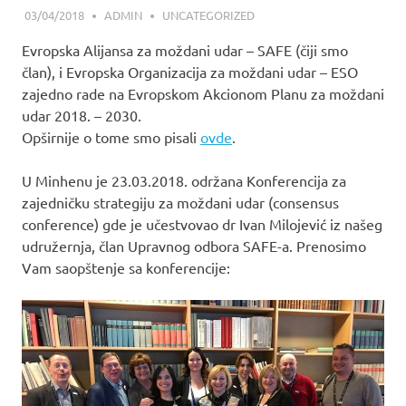
03/04/2018
ADMIN
UNCATEGORIZED
Evropska Alijansa za moždani udar – SAFE (čiji smo
član), i Evropska Organizacija za moždani udar – ESO
zajedno rade na Evropskom Akcionom Planu za moždani
udar 2018. – 2030.
Opširnije o tome smo pisali
ovde
.
U Minhenu je 23.03.2018. održana Konferencija za
zajedničku strategiju za moždani udar (consensus
conference) gde je učestvovao dr Ivan Milojević iz našeg
udružernja, član Upravnog odbora SAFE-a. Prenosimo
Vam saopštenje sa konferencije: