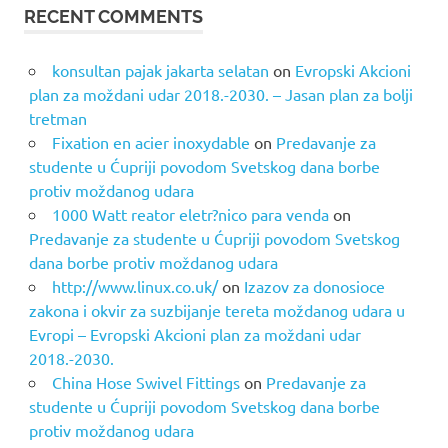
RECENT COMMENTS
konsultan pajak jakarta selatan
on
Evropski Akcioni
plan za moždani udar 2018.-2030. – Jasan plan za bolji
tretman
Fixation en acier inoxydable
on
Predavanje za
studente u Ćupriji povodom Svetskog dana borbe
protiv moždanog udara
1000 Watt reator eletr?nico para venda
on
Predavanje za studente u Ćupriji povodom Svetskog
dana borbe protiv moždanog udara
http://www.linux.co.uk/
on
Izazov za donosioce
zakona i okvir za suzbijanje tereta moždanog udara u
Evropi – Evropski Akcioni plan za moždani udar
2018.-2030.
China Hose Swivel Fittings
on
Predavanje za
studente u Ćupriji povodom Svetskog dana borbe
protiv moždanog udara