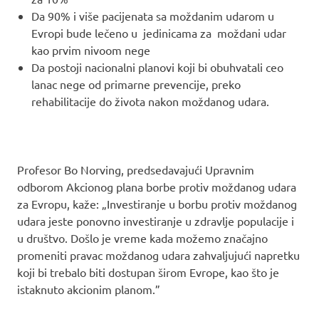
Da 90% i više pacijenata sa moždanim udarom u
Evropi bude lečeno u jedinicama za moždani udar
kao prvim nivoom nege
Da postoji nacionalni planovi koji bi obuhvatali ceo
lanac nege od primarne prevencije, preko
rehabilitacije do života nakon moždanog udara.
Profesor Bo Norving, predsedavajući Upravnim
odborom Akcionog plana borbe protiv moždanog udara
za Evropu, kaže: „Investiranje u borbu protiv moždanog
udara jeste ponovno investiranje u zdravlje populacije i
u društvo. Došlo je vreme kada možemo značajno
promeniti pravac moždanog udara zahvaljujući napretku
koji bi trebalo biti dostupan širom Evrope, kao što je
istaknuto akcionim planom.”