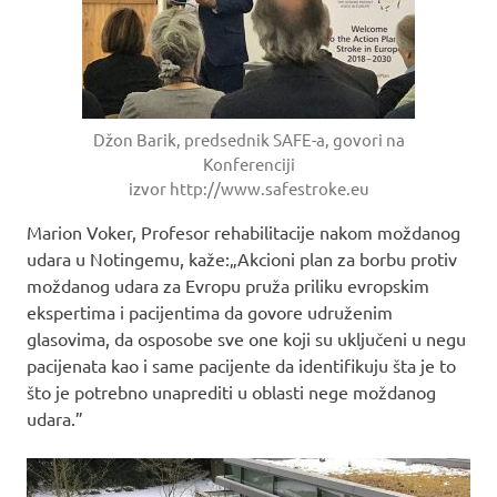
Džon Barik, predsednik SAFE-a, govori na
Konferenciji
izvor http://www.safestroke.eu
Marion Voker, Profesor rehabilitacije nakom moždanog
udara u Notingemu, kaže:„Akcioni plan za borbu protiv
moždanog udara za Evropu pruža priliku evropskim
ekspertima i pacijentima da govore udruženim
glasovima, da osposobe sve one koji su uključeni u negu
pacijenata kao i same pacijente da identifikuju šta je to
što je potrebno unaprediti u oblasti nege moždanog
udara.”