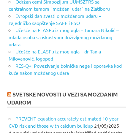
Održan osmi Simpozijum UUMSZTRS sa
centralnom temom “moždani udar” na Zlatiboru
Evropski dan svesti o moždanom udaru –
zajedničko saopštenje SAFE i ESO
Učešće na ELASFu iz mog ugla – Tamara Nikolić –
mlada osoba sa iskustvom doživljenog moždanog
udara
Učešće na ELASFu iz mog ugla – dr Tanja
Milovanović, logoped
RES-Q+: Povezivanje bolničke nege i oporavka kod
kuće nakon moždanog udara
SVETSKE NOVOSTI U VEZI SA MOŽDANIM
UDAROM
PREVENT equation accurately estimated 10-year
CVD risk and those with calcium buildup
21/05/2025
A new risk calculator accurately identified participants