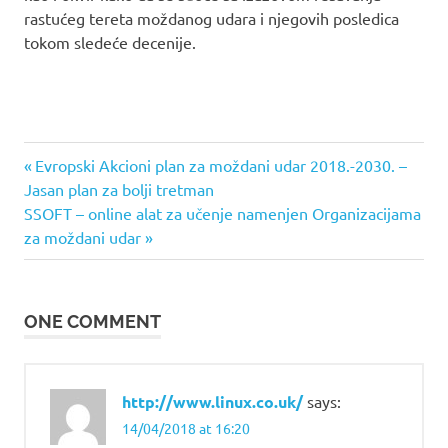
rastućeg tereta moždanog udara i njegovih posledica
tokom sledeće decenije.
Previous
Evropski Akcioni plan za moždani udar 2018.-2030. –
Post
Jasan plan za bolji tretman
Post:
Next
SSOFT – online alat za učenje namenjen Organizacijama
navigation
Post:
za moždani udar
ONE COMMENT
http://www.linux.co.uk/
says:
14/04/2018 at 16:20