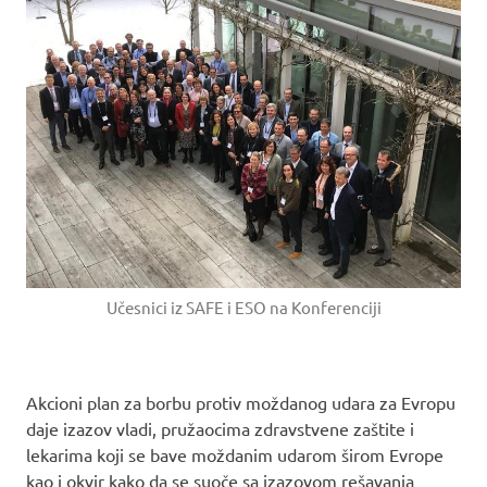
Učesnici iz SAFE i ESO na Konferenciji
Akcioni plan za borbu protiv moždanog udara za Evropu
daje izazov vladi, pružaocima zdravstvene zaštite i
lekarima koji se bave moždanim udarom širom Evrope
kao i okvir kako da se suoče sa izazovom rešavanja