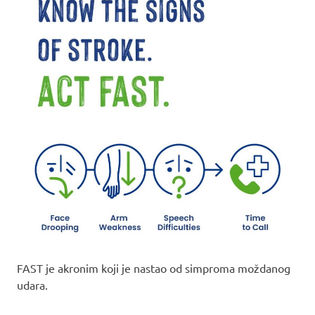
FAST je akronim koji je nastao od simproma moždanog
udara.