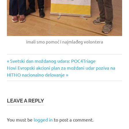
imali smo pomoć i najmlađeg volontera
actFAst
Previous
Svetski dan moždanog udara: POC4Triage
stroke
Post
Next
Novi Evropski akcioni plan za moždani udar poziva na
Post:
Post:
HITNO nacionalno delovanje
WSD
navigation
LEAVE A REPLY
You must be
logged in
to post a comment.