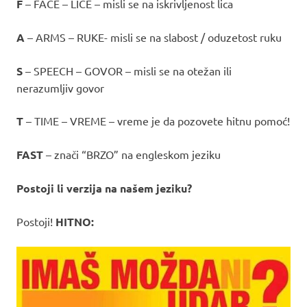
F
– FACE – LICE – misli se na iskrivljenost lica
A
– ARMS – RUKE- misli se na slabost / oduzetost ruku
S
– SPEECH – GOVOR – misli se na otežan ili
nerazumljiv govor
T
– TIME – VREME – vreme je da pozovete hitnu pomoć!
FAST
– znači “BRZO” na engleskom jeziku
Postoji li verzija na našem jeziku?
Postoji!
HITNO: