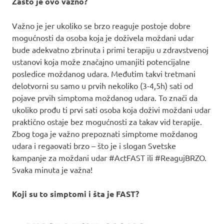
Zašto je ovo važno?
Važno je jer ukoliko se brzo reaguje postoje dobre
mogućnosti da osoba koja je doživela moždani udar
bude adekvatno zbrinuta i primi terapiju u zdravstvenoj
ustanovi koja može značajno umanjiti potencijalne
posledice moždanog udara. Međutim takvi tretmani
delotvorni su samo u prvih nekoliko (3-4,5h) sati od
pojave prvih simptoma moždanog udara. To znači da
ukoliko prođu ti prvi sati osoba koja doživi moždani udar
praktično ostaje bez mogućnosti za takav vid terapije.
Zbog toga je važno prepoznati simptome moždanog
udara i regaovati brzo – što je i slogan Svetske
kampanje za moždani udar #ActFAST ili #ReagujBRZO.
Svaka minuta je važna!
Koji su to simptomi i šta je FAST?