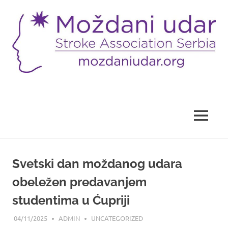
Skip
to
content
Sajt
Udruženja
"Moždani
udar"
MENU
Svetski dan moždanog udara
obeležen predavanjem
studentima u Ćupriji
04/11/2025
ADMIN
UNCATEGORIZED