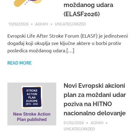
moždanog udara
(ELASF2026)
10/02/2026
ADMIN
UNCATEGORIZED
Evropski Life After Stroke Forum (ELASF) je jedinstveni
događaj koji okuplja sve ključne aktere u borbi protiv
posledica moždanog udara.[…]
READ MORE
Novi Evropski akcioni
plan za moždani udar
poziva na HITNO
nacionalno delovanje
01/02/2026
ADMIN
UNCATEGORIZED