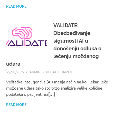
READ MORE
VALIDATE:
Obezbeđivanje
sigurnosti AI u
donošenju odluka o
lečenju moždanog
udara
22/03/2025
ADMIN
UNCATEGORIZED
Veštačka inteligencija (AI) menja način na koji lekari leče
moždane udare tako što brzo analizira velike količine
podataka o pacijentima[…]
READ MORE