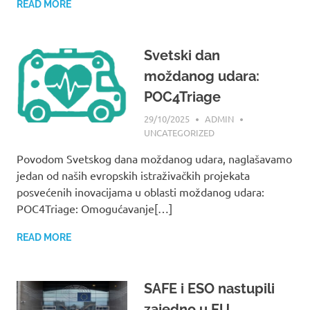
READ MORE
Svetski dan
moždanog udara:
POC4Triage
29/10/2025
ADMIN
UNCATEGORIZED
Povodom Svetskog dana moždanog udara, naglašavamo
jedan od naših evropskih istraživačkih projekata
posvećenih inovacijama u oblasti moždanog udara:
POC4Triage: Omogućavanje[…]
READ MORE
SAFE i ESO nastupili
zajedno u EU