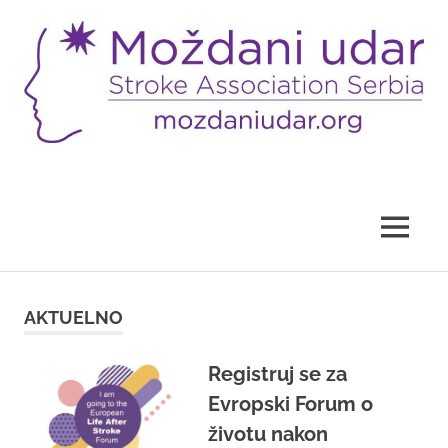
Skip
to
content
Sajt
Udruženja
"Moždani
udar"
MENU
AKTUELNO
Registruj se za
Evropski Forum o
životu nakon