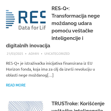
RES-Q+:
Transformacija nege
moždanog udara
pomoću veštačke
inteligencije i
digitalnih inovacija
21/03/2025
ADMIN
UNCATEGORIZED
RES-Q+ je istraživačka inicijativa finansirana iz EU
Horizon fonda, koja ima za cilj da izvrši revoluciju u
oblasti nege moždanog[…]
READ MORE
TRUSTroke: Korišćenje
veštačke inteligencije