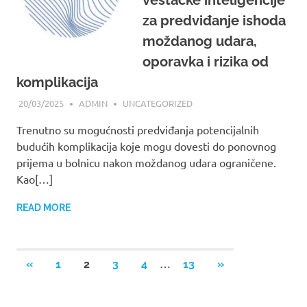
za predviđanje ishoda
moždanog udara,
oporavka i rizika od
komplikacija
20/03/2025
ADMIN
UNCATEGORIZED
Trenutno su mogućnosti predviđanja potencijalnih
budućih komplikacija koje mogu dovesti do ponovnog
prijema u bolnicu nakon moždanog udara ograničene.
Kao[…]
READ MORE
…
«
PREVIOUS
1
2
3
4
13
NEXT
»
Posts
POSTS
POSTS