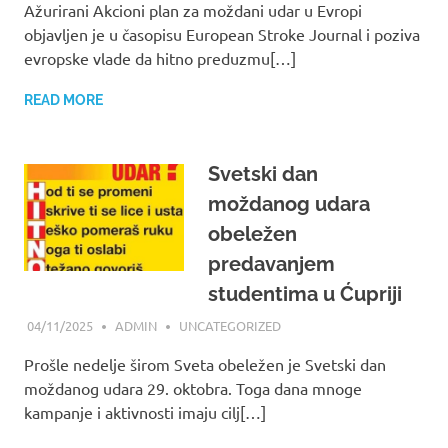
Ažurirani Akcioni plan za moždani udar u Evropi
objavljen je u časopisu European Stroke Journal i poziva
evropske vlade da hitno preduzmu[…]
READ MORE
Svetski dan
moždanog udara
obeležen
predavanjem
studentima u Ćupriji
04/11/2025
ADMIN
UNCATEGORIZED
Prošle nedelje širom Sveta obeležen je Svetski dan
moždanog udara 29. oktobra. Toga dana mnoge
kampanje i aktivnosti imaju cilj[…]